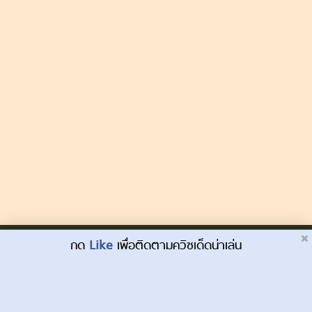
Dek-D.com ใช้คุกกี้เพื่อพัฒนาประสบการณ์ของ
กด
Like
เพื่อติดตามควิซเด็ดน่าเล่น
ยอมรับ
ผู้ใช้ให้ดียิ่งขึ้น
เรียนรู้เพิ่มเติมที่นี่