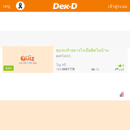
เมนู
เข้าสู่ระบบ
ควิซทดสอบของ 666777ll
คุนจะทำอยางไรเมื่อติดไนบ้าน
ตลกไง555
Tag
หนี
0
ตลก
โดย
666777ll
34
แชร์