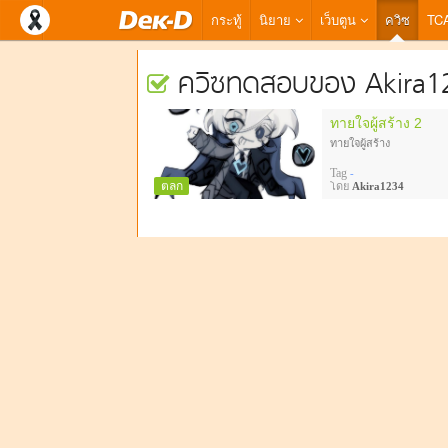
กระทู้
นิยาย
เว็บตูน
ควิซ
TC
ควิซทดสอบของ Akira1
ทายใจผู้สร้าง 2
ทายใจผู้สร้าง
Tag
-
ตลก
โดย
Akira1234