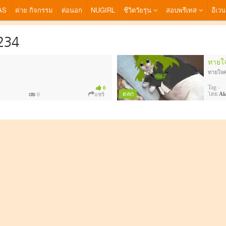
AS
ค่าย กิจกรรม
ต่อนอก
NUGIRL
ชีวิตวัยรุ่น
สอบพรีเทส
อีเวน
234
ทายใ
ทายใจค
Tag
-
0
ตลก
โดย
Ak
0
แชร์