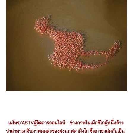
เมโทร/ASTVผู้จัดการออนไลน์ - ช่างภาพในเม็กซิโกผู้หนึ่งอ้าง
ว่าสามารถจับภาพมุมสูงของฝูงนกฟลามิงโก ซึ่งเกาะกลุ่มกันเป็น