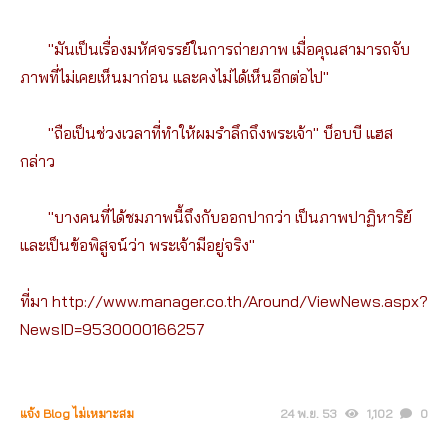
"มันเป็นเรื่องมหัศจรรย์ในการถ่ายภาพ เมื่อคุณสามารถจับ
ภาพที่ไม่เคยเห็นมาก่อน และคงไม่ได้เห็นอีกต่อไป"
"ถือเป็นช่วงเวลาที่ทำให้ผมรำลึกถึงพระเจ้า" บ็อบบี แฮส
กล่าว
"บางคนที่ได้ชมภาพนี้ถึงกับออกปากว่า เป็นภาพปาฏิหาริย์
และเป็นข้อพิสูจน์ว่า พระเจ้ามีอยู่จริง"
ที่มา http://www.manager.co.th/Around/ViewNews.aspx?
NewsID=9530000166257
แจ้ง Blog ไม่เหมาะสม
24 พ.ย. 53
1,102
0