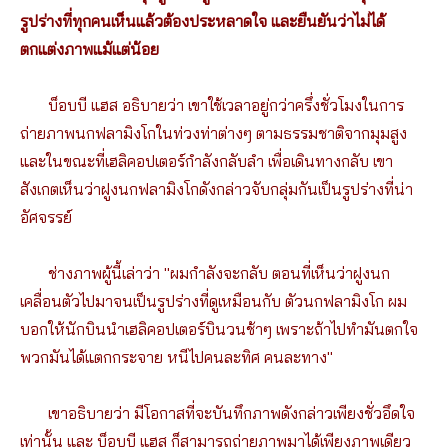
รูปร่างที่ทุกคนเห็นแล้วต้องประหลาดใจ และยืนยันว่าไม่ได้
ตกแต่งภาพแม้แต่น้อย
บ็อบบี แฮส อธิบายว่า เขาใช้เวลาอยู่กว่าครึ่งชั่วโมงในการ
ถ่ายภาพนกฟลามิงโกในท่วงท่าต่างๆ ตามธรรมชาติจากมุมสูง
และในขณะที่เฮลิคอปเตอร์กำลังกลับลำ เพื่อเดินทางกลับ เขา
สังเกตเห็นว่าฝูงนกฟลามิงโกดังกล่าวจับกลุ่มกันเป็นรูปร่างที่น่า
อัศจรรย์
ช่างภาพผู้นี้เล่าว่า "ผมกำลังจะกลับ ตอนที่เห็นว่าฝูงนก
เคลื่อนตัวไปมาจนเป็นรูปร่างที่ดูเหมือนกับ ตัวนกฟลามิงโก ผม
บอกให้นักบินนำเฮลิคอปเตอร์บินวนช้าๆ เพราะถ้าไปทำมันตกใจ
พวกมันได้แตกกระจาย หนีไปคนละทิศ คนละทาง"
เขาอธิบายว่า มีโอกาสที่จะบันทึกภาพดังกล่าวเพียงชั่วอึดใจ
เท่านั้น และ บ็อบบี แฮส ก็สามารถถ่ายภาพมาได้เพียงภาพเดียว