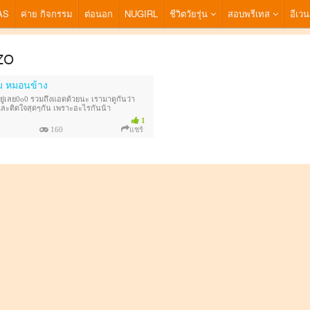
AS
ค่าย กิจกรรม
ต่อนอก
NUGIRL
ชีวิตวัยรุ่น
สอบพรีเทส
อีเวน
zo
ม​ หมอนข้าง
อยู่เลย0o0 รวมถึงแอดด้วยนะ​ เรามาดูกันว่า
ละติดใจสุดๆกัน​ เพราะอะไรกันน้า
1
160
แชร์