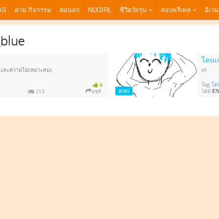
AS
ค่าย กิจกรรม
ต่อนอก
NUGIRL
ชีวิตวัยรุ่น
สอบพรีเทส
อีเวน
blue
โดนเก
งเเละความไม่เหมาะสม)
เก
Tag
โด
0
ตลก
โดย
EN
213
แชร์