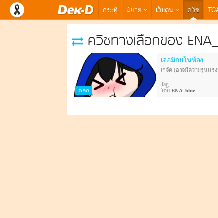
กระทู้
นิยาย
เว็บตูน
ควิซ
TC
ควิซทางเลือกของ ENA_
เจอมิกบในห้อง
เกจัด (อาจมีความรุนเเร
Tag
-
ตลก
โดย
ENA_blue