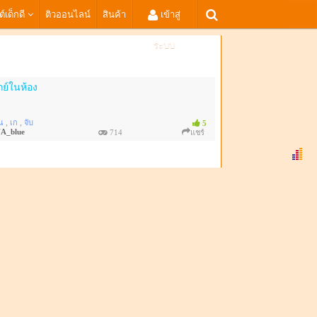
ต์เด็กดี
ติวออนไลน์
สินค้า
เข้าสู่
ระบบ
ย์ในห้อง
,
,
น
เก
จับ
5
A_blue
714
แชร์