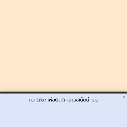
Dek-D.com ใช้คุกกี้เพื่อพัฒนาประสบการณ์ของ
กด
Like
เพื่อติดตามควิซเด็ดน่าเล่น
ยอมรับ
ผู้ใช้ให้ดียิ่งขึ้น
เรียนรู้เพิ่มเติมที่นี่