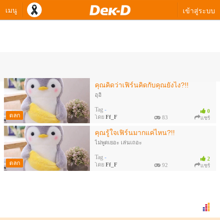
เมนู
เข้าสู่ระบบ
ควิซทายใจของ Ff_F
คุณคิดว่าเฟิร์นคิดกับคุณยังไง?!!
อุอิ
Tag
-
0
ตลก
โดย
Ff_F
83
แชร์
คุณรู้ใจเฟิร์นมากแค่ไหน?!!
ไม่พูดเยอะ เล่นเถอะ
Tag
-
2
ตลก
โดย
Ff_F
92
แชร์