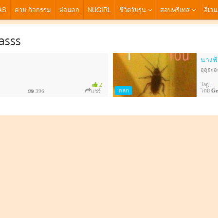
AS
ค่าย กิจกรรม
ต่อนอก
NUGIRL
ชีวิตวัยรุ่น
สอบพรีเทส
อีเวน
asss
นางฟ้
อุอุอะอ
Tag
-
2
ตลก
โดย
Ge
396
แชร์