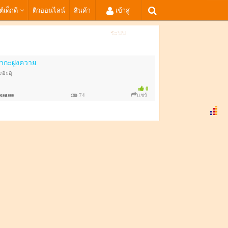
ต์เด็กดี
ติวออนไลน์
สินค้า
เข้าสู่
ระบบ
ากะฝูงควาย
ะอะอุ
0
esasss
74
แชร์