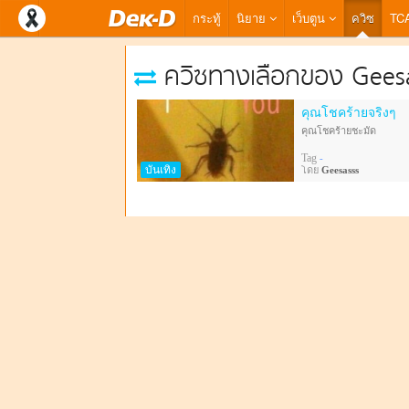
กระทู้
นิยาย
เว็บตูน
ควิซ
TC
ควิซทางเลือกของ Gees
คุณโชคร้ายจริงๆ
คุณโชคร้ายชะมัด
Tag
-
บันเทิง
โดย
Geesasss