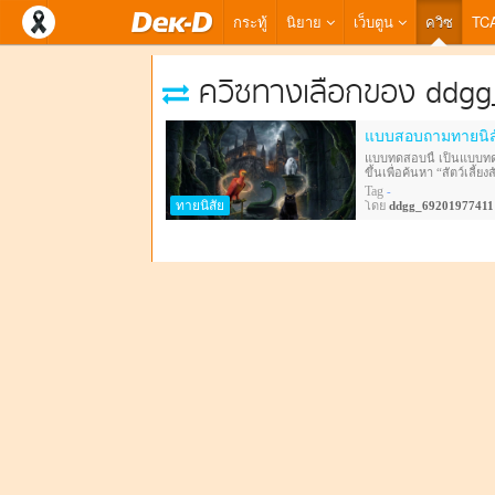
กระทู้
นิยาย
เว็บตูน
ควิซ
TC
ควิซทางเลือกของ ddg
แบบสอบถามทายนิสัย
แบบทดสอบนี้ เป็นแบบทด
ขึ้นเพื่อค้นหา “สัตว์เลี
อารมณ์ และพฤติกรรมของผ
Tag
-
นิสัยของผู้ทำแบบทดสอบ
ทายนิสัย
โดย
ddgg_69201977411