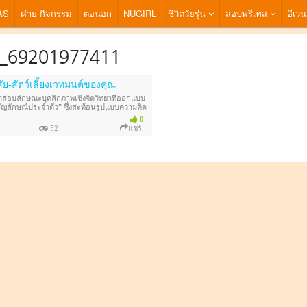
AS
ค่าย กิจกรรม
ต่อนอก
NUGIRL
ชีวิตวัยรุ่น
สอบพรีเทส
อีเวน
g_69201977411
-สัตว์เลี้ยงเวทมนต์ของคุณ
สอบลักษณะบุคลิกภาพเชิงจิตวิทยาที่ออกแบบ
้ยงสัญลักษณ์ประจำตัว” ซึ่งสะท้อนรูปแบบความคิด
ู้ทำแบบทดสอบ ผ่านคำถามที่เกี่ยวข้องกับ
0
52
แชร์