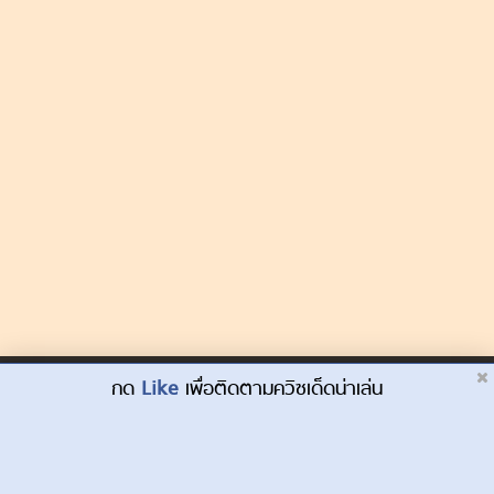
Dek-D.com ใช้คุกกี้เพื่อพัฒนาประสบการณ์ของ
กด
Like
เพื่อติดตามควิซเด็ดน่าเล่น
ยอมรับ
ผู้ใช้ให้ดียิ่งขึ้น
เรียนรู้เพิ่มเติมที่นี่