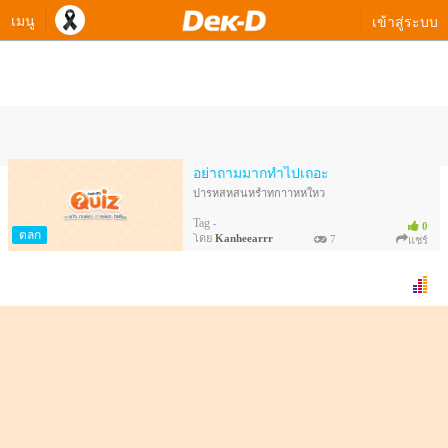
เมนู
เข้าสู่ระบบ
ควิซทางเลือกของ Kanheearrr
อย่าถามมากทำไปเถอะ
ปารหสหสนหรีำทกาาหหใหว
Tag
-
0
ตลก
โดย
Kanheearrr
7
แชร์