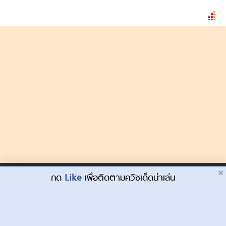
Dek-D.com ใช้คุกกี้เพื่อพัฒนาประสบการณ์ของ
กด
Like
เพื่อติดตามควิซเด็ดน่าเล่น
ยอมรับ
ผู้ใช้ให้ดียิ่งขึ้น
เรียนรู้เพิ่มเติมที่นี่