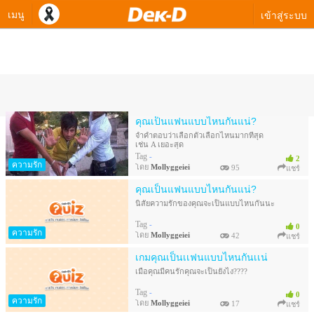
เมนู
เข้าสู่ระบบ
ควิซทางเลือกของ Mollyggeiei
คุณเป็นแฟนแบบไหนกันแน่?
จำคำตอบว่าเลือกตัวเลือกไหนมากที่สุด
เช่น A เยอะสุด
Tag
-
2
ความรัก
โดย
Mollyggeiei
95
แชร์
คุณเป็นแฟนแบบไหนกันแน่?
นิสัยความรักของคุณจะเป็นแบบไหนกันนะ
Tag
-
0
ความรัก
โดย
Mollyggeiei
42
แชร์
เกมคุณเป็นเเฟนแบบไหนกันเเน่
เมื่อคุณมีคนรักคุณจะเป็นยังไง????
Tag
-
0
ความรัก
โดย
Mollyggeiei
17
แชร์