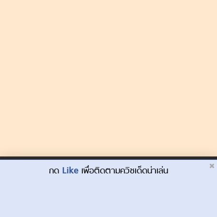
Dek-D.com ใช้คุกกี้เพื่อพัฒนาประสบการณ์ของ
กด
Like
เพื่อติดตามควิซเด็ดน่าเล่น
ยอมรับ
ผู้ใช้ให้ดียิ่งขึ้น
เรียนรู้เพิ่มเติมที่นี่