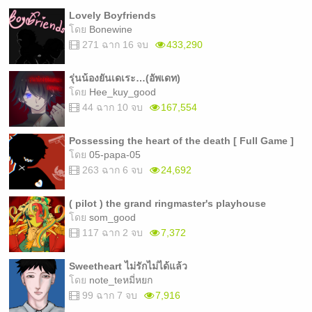
Lovely Boyfriends
โดย
Bonewine
271 ฉาก 16 จบ
433,290
รุ่นน้องยันเดเระ…(อัพเดท)
โดย
Hee_kuy_good
44 ฉาก 10 จบ
167,554
Possessing the heart of the death [ Full Game ]
โดย
05-papa-05
263 ฉาก 6 จบ
24,692
( pilot ) the grand ringmaster's playhouse
โดย
som_good
117 ฉาก 2 จบ
7,372
Sweetheart ไม่รักไม่ได้แล้ว
โดย
note_teหมี่หยก
99 ฉาก 7 จบ
7,916