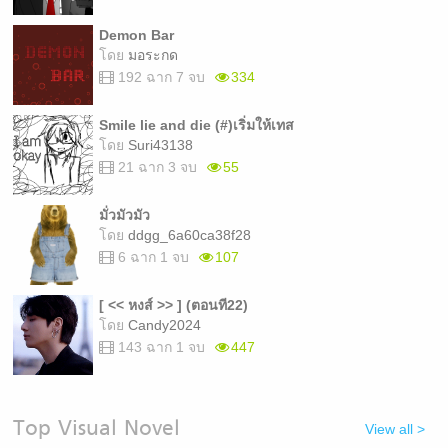
Demon Bar
โดย
มอระกด
192 ฉาก 7 จบ
334
Smile lie and die (#)เริ่มให้เทส
โดย
Suri43138
21 ฉาก 3 จบ
55
มั่วมัวมัว
โดย
ddgg_6a60ca38f28
6 ฉาก 1 จบ
107
[ << หงส์ >> ] (ตอนที22)
โดย
Candy2024
143 ฉาก 1 จบ
447
Top Visual Novel
View all >