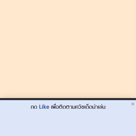
Dek-D.com ใช้คุกกี้เพื่อพัฒนาประสบการณ์ของ
กด
Like
เพื่อติดตามควิซเด็ดน่าเล่น
ยอมรับ
ผู้ใช้ให้ดียิ่งขึ้น
เรียนรู้เพิ่มเติมที่นี่