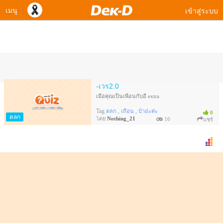
เมนู
เข้าสู่ระบบ
ควิซทางเลือกของ Nothing_21
-เวร2.0
เมื่อคุณเป็นเพื่อนกับอี extra
Tag
,
,
ตลก
เถื่อน
บ้าอ่ะค่ะ
0
ตลก
โดย
Nothing_21
16
แชร์