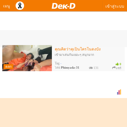
เมนู
เข้าสู่ระบบ
ควิซทายใจของ Phimyada-31
คุณคิดว่าคุเป็นใครในดงบัง
เข้ามาเล่นกันเยอะๆ สนุกมาก
Tag
-
0
ตลก
โดย
Phimyada-31
131
แชร์