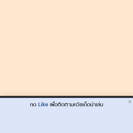
Dek-D.com ใช้คุกกี้เพื่อพัฒนาประสบการณ์ของ
กด
Like
เพื่อติดตามควิซเด็ดน่าเล่น
ยอมรับ
ผู้ใช้ให้ดียิ่งขึ้น
เรียนรู้เพิ่มเติมที่นี่