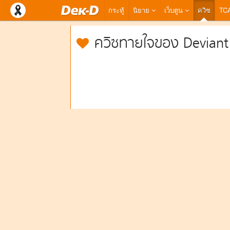
กระทู้
นิยาย
เว็บตูน
ควิซ
TC
ควิซทายใจของ Deviant