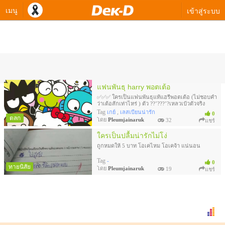
เมนู
เข้าสู่ระบบ
ควิซทดสอบของ Pleumjainaruk
แฟนพันธุ harry พอตเต้อ
✅✅✅ ใครเป็นแฟนพันธุแท้แฮรี่พอตเต้อ (ไม่ชอบคำ
ว่าเต้อสักเท่าไหร่ ) ตัว ??’???’?เหลวเป๋วตัวจริง
งงง………!???!?!!??!!!????
Tag
,
เกย์
เลสเบียนน่ารัก
0
ตลก
โดย
Pleumjainaruk
32
แชร์
ใครเป็นปลื้มน่ารักไม่โง่
ถูกหมดให้ 5 บาท โอเคไหม โอเคจ้า แน่นอน
Tag
-
0
ทายนิสัย
โดย
Pleumjainaruk
19
แชร์