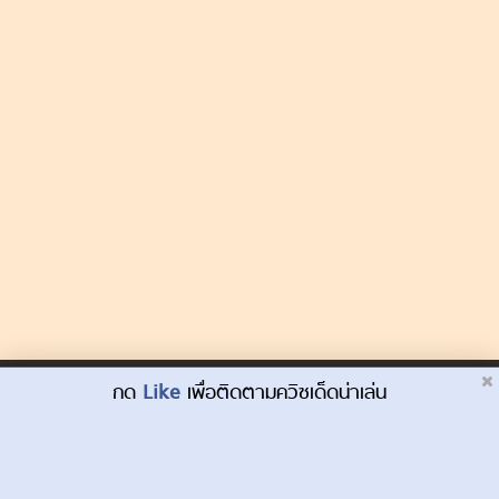
Dek-D.com ใช้คุกกี้เพื่อพัฒนาประสบการณ์ของ
กด
Like
เพื่อติดตามควิซเด็ดน่าเล่น
ยอมรับ
ผู้ใช้ให้ดียิ่งขึ้น
เรียนรู้เพิ่มเติมที่นี่