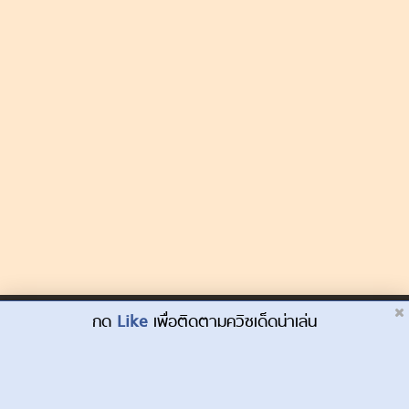
Dek-D.com ใช้คุกกี้เพื่อพัฒนาประสบการณ์ของ
กด
Like
เพื่อติดตามควิซเด็ดน่าเล่น
ยอมรับ
ผู้ใช้ให้ดียิ่งขึ้น
เรียนรู้เพิ่มเติมที่นี่