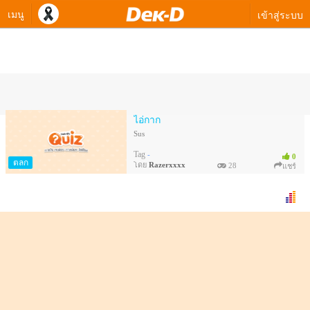
เมนู
เข้าสู่ระบบ
ควิซทางเลือกของ Razerxxxx
ไอ่กาก
Sus
Tag
-
0
ตลก
โดย
Razerxxxx
28
แชร์