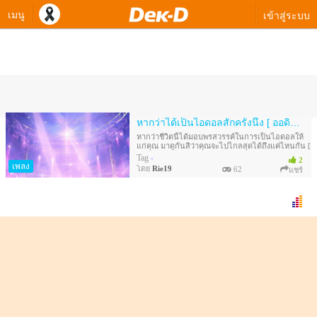
เมนู
เข้าสู่ระบบ
ควิซทางเลือกของ Rie19
หากว่าได้เป็นไอดอลสักครั้งนึง [ ออดิชั่น ] 01
หากว่าชีวิตนี้ได้มอบพรสวรรค์ในการเป็นไอดอลให้
แก่คุณ มาดูกันสิว่าคุณจะไปไกลสุดได้ถึงแค่ไหนกัน [
ออดิชั่น ] 01
Tag
-
2
เพลง
โดย
Rie19
62
แชร์
เรียงการเล่นดังนี้
[ ออดิชั่น ] 01
[ เป็นเด็กฝึก ] 02
[ เดบิวต์ ] 03
[ จบ ] 04