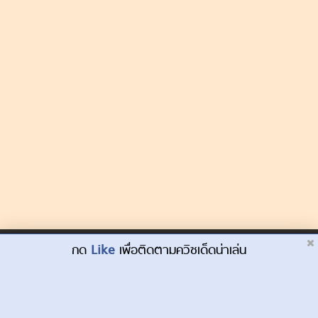
Dek-D.com ใช้คุกกี้เพื่อพัฒนาประสบการณ์ของ
กด
Like
เพื่อติดตามควิซเด็ดน่าเล่น
ยอมรับ
ผู้ใช้ให้ดียิ่งขึ้น
เรียนรู้เพิ่มเติมที่นี่