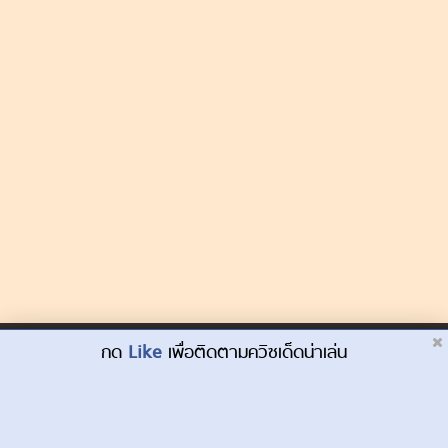
Dek-D.com ใช้คุกกี้เพื่อพัฒนาประสบการณ์ของ
กด
Like
เพื่อติดตามควิซเด็ดน่าเล่น
ยอมรับ
ผู้ใช้ให้ดียิ่งขึ้น
เรียนรู้เพิ่มเติมที่นี่