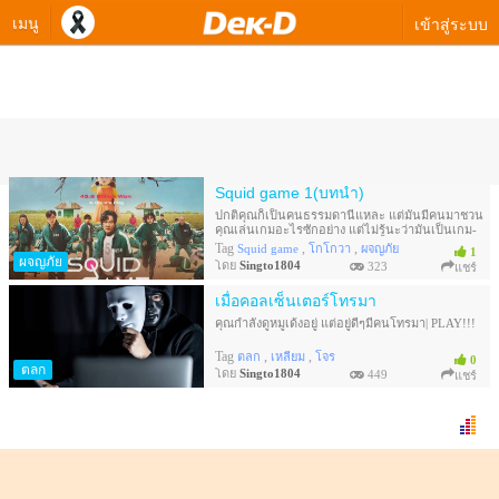
เมนู
เข้าสู่ระบบ
ควิซทางเลือกของ Singto1804
Squid game 1(บทนำ)
ปกติคุณก็เป็นคนธรรมดานี่แหละ แต่มันมีคนมาชวน
คุณเล่นเกมอะไรซักอย่าง แต่ไม่รู้นะว่ามันเป็นเกม-
อะไรของมัน | PLAY!!
Tag
,
,
Squid game
โกโกวา
ผจญภัย
1
ผจญภัย
โดย
Singto1804
323
แชร์
เมื่อคอลเซ็นเตอร์โทรมา
คุณกำลังดูหมูเด้งอยู่ แต่อยู่ดีๆมีคนโทรมา| PLAY!!!
Tag
,
,
ตลก
เหลี่ยม
โจร
0
ตลก
โดย
Singto1804
449
แชร์