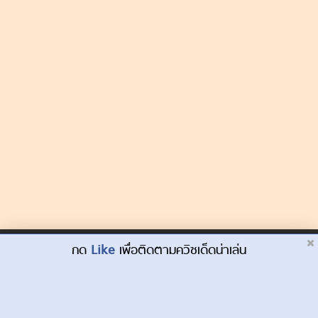
Dek-D.com ใช้คุกกี้เพื่อพัฒนาประสบการณ์ของ
กด
Like
เพื่อติดตามควิซเด็ดน่าเล่น
ยอมรับ
ผู้ใช้ให้ดียิ่งขึ้น
เรียนรู้เพิ่มเติมที่นี่