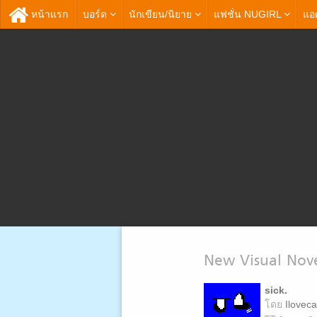
หน้าแรก
บอร์ด
นักเขียน/
นิยาย
แฟชั่น
NUGIRL
แอด
New Visual Nov
sick.
โดย
Iloveca