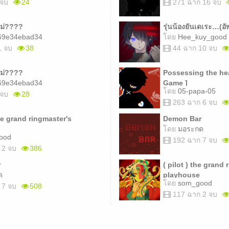
 จบ
24
271 ฉาก 16 จบ
แม่????
รุ่นน้องยันเดเระ…(อั
69e34ebad34
โดย
Hee_kuy_good
1 จบ
38
44 ฉาก 10 จบ
แม่????
Possessing the hear
69e34ebad34
Game ]
โดย
05-papa-05
 จบ
28
263 ฉาก 6 จบ
he grand ringmaster's
Demon Bar
โดย
มอระกด
ood
192 ฉาก 7 จบ
 2 จบ
386
r
( pilot ) the grand
ด
playhouse
โดย
som_good
 7 จบ
508
117 ฉาก 2 จบ