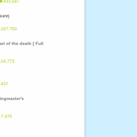
433,587
พเดท)
167,750
t of the death [ Full
24,773
437
 ringmaster's
7,470