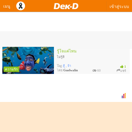
เมนู
เข้าสู่ระบบ
ควิซทดสอบของ Guelwalin
รู้ใจแค่ไหน
ไม่รู้สิ
Tag
,
สู้
จ้า
1
ความรัก
โดย
Guelwalin
60
แชร์