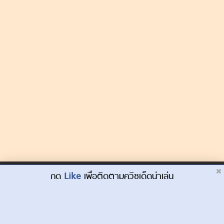
Dek-D.com ใช้คุกกี้เพื่อพัฒนาประสบการณ์ของ
กด
Like
เพื่อติดตามควิซเด็ดน่าเล่น
ยอมรับ
ผู้ใช้ให้ดียิ่งขึ้น
เรียนรู้เพิ่มเติมที่นี่