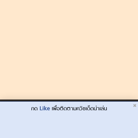
Dek-D.com ใช้คุกกี้เพื่อพัฒนาประสบการณ์ของ
กด
Like
เพื่อติดตามควิซเด็ดน่าเล่น
ยอมรับ
ผู้ใช้ให้ดียิ่งขึ้น
เรียนรู้เพิ่มเติมที่นี่