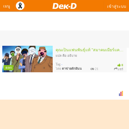
เมนู
เข้าสู่ระบบ
ควิซทดสอบของ ตาข่ายดักฝันน
คุณเป็นแฟนพันธุ์แท้ "สมาคมเมียร์แคต" ขนาดไหน
แปล คือ อธิบาย
Tag
-
0
ตลก
โดย
ตาข่ายดักฝันน
21
แชร์