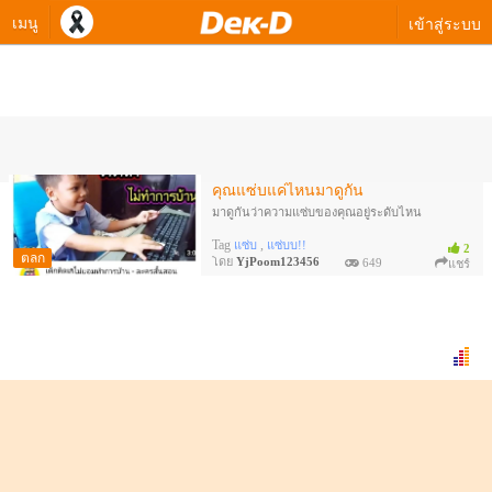
เมนู
เข้าสู่ระบบ
ควิซทายใจของ YjPoom123456
คุณแซ่บแค่ไหนมาดูกัน
มาดูกันว่าความแซ่บของคุณอยู่ระดับไหน
Tag
,
แซ่บ
แซ่บบ!!
2
ตลก
โดย
YjPoom123456
649
แชร์