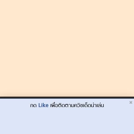
Dek-D.com ใช้คุกกี้เพื่อพัฒนาประสบการณ์ของ
กด
Like
เพื่อติดตามควิซเด็ดน่าเล่น
ยอมรับ
ผู้ใช้ให้ดียิ่งขึ้น
เรียนรู้เพิ่มเติมที่นี่