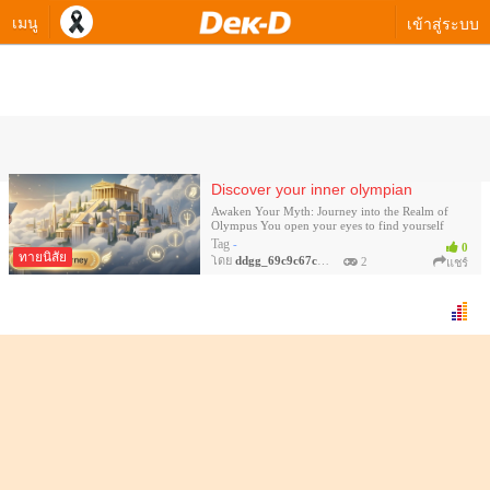
เมนู
เข้าสู่ระบบ
ควิซโซเชียลของ ddgg_69c9c67c7b6
Discover your inner olympian
Awaken Your Myth: Journey into the Realm of
Olympus You open your eyes to find yourself
standing in the middle of a white marble temple
Tag
-
0
surrounded by clouds. A whisper in the wind tells
ทายนิสัย
โดย
ddgg_69c9c67c7b6
2
แชร์
you that you have been chosen as an avatar of the
gods... But whose divine power lies hidden within
you?