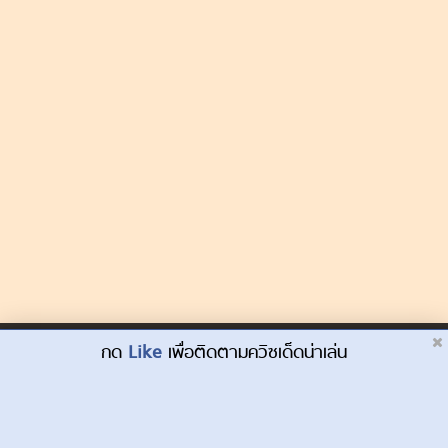
Dek-D.com ใช้คุกกี้เพื่อพัฒนาประสบการณ์ของ
กด
Like
เพื่อติดตามควิซเด็ดน่าเล่น
ยอมรับ
ผู้ใช้ให้ดียิ่งขึ้น
เรียนรู้เพิ่มเติมที่นี่