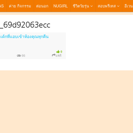
AS
ค่าย กิจกรรม
ต่อนอก
NUGIRL
ชีวิตวัยรุ่น
สอบพรีเทส
อีเวน
g_69d92063ecc
เด้กที่แอบเข้าห้องคุณทุกคืน
0
66
แชร์