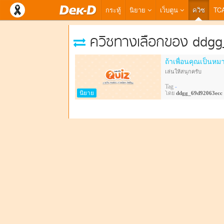
กระทู้
นิยาย
เว็บตูน
ควิซ
TC
ควิซทางเลือกของ ddg
ถ้าเพื่อนคุณเป็นหมา
เล่นให้สนุกครับ
Tag
-
นิยาย
โดย
ddgg_69d92063ecc