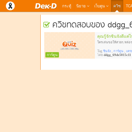
กระทู้
นิยาย
เว็บตูน
ควิซ
TC
ควิซทดสอบของ ddgg_
คุณรู้จักชินจังดีแค่
ใครเล่นขอให้สวยๆ หล่อๆ
Tag
,
,
ชินจัง
การ์ตูน
เคร
การ์ตูน
โดย
ddgg_69de5015c11