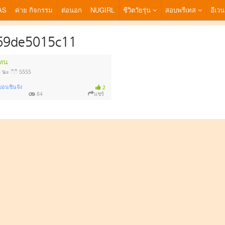
AS
ค่าย กิจกรรม
ต่อนอก
NUGIRL
ชีวิตวัยรุ่น
สอบพรีเทส
อีเวน
69de5015c11
ไหน
 นะ ◌ิ◌ิ 5555
ยอนชินจัง
2
84
แชร์