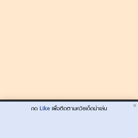
Dek-D.com ใช้คุกกี้เพื่อพัฒนาประสบการณ์ของ
กด
Like
เพื่อติดตามควิซเด็ดน่าเล่น
ยอมรับ
ผู้ใช้ให้ดียิ่งขึ้น
เรียนรู้เพิ่มเติมที่นี่