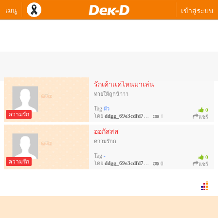
เมนู
เข้าสู่ระบบ
ควิซโซเชียลของ ddgg_69e3cdfd79b
รักเค้าเเค่ไหนมาเล่น
ทายให้ถูกน้าาา
Tag
ผัว
0
ความรัก
โดย
ddgg_69e3cdfd79b
1
แชร์
ออกัสสส
ความรักก
Tag
-
0
ความรัก
โดย
ddgg_69e3cdfd79b
0
แชร์