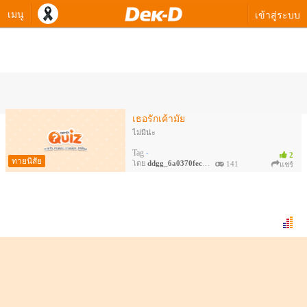
เมนู
เข้าสู่ระบบ
ควิซทายใจของ ddgg_6a0370feca7
เธอรักเค้ามั้ย
ไม่มีน่ะ
Tag
-
2
ทายนิสัย
โดย
ddgg_6a0370feca7
141
แชร์