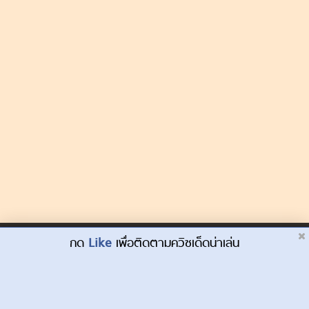
Dek-D.com ใช้คุกกี้เพื่อพัฒนาประสบการณ์ของ
กด
Like
เพื่อติดตามควิซเด็ดน่าเล่น
ยอมรับ
ผู้ใช้ให้ดียิ่งขึ้น
เรียนรู้เพิ่มเติมที่นี่