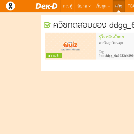
กระทู้
นิยาย
เว็บตูน
ควิซ
TC
ควิซทดสอบของ ddgg_
รู้ใจหลินมั้ยยย
ทายไม่ถูกโดนทุบ
Tag
-
ความรัก
โดย
ddgg_6a0932eb890