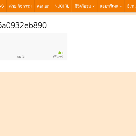
AS
ค่าย กิจกรรม
ต่อนอก
NUGIRL
ชีวิตวัยรุ่น
สอบพรีเทส
อีเวน
6a0932eb890
1
31
แชร์