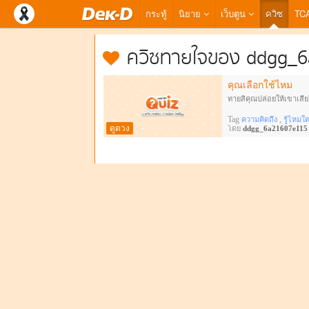
กระทู้
นิยาย
เว็บตูน
ควิซ
TC
ควิซทายใจของ ddgg_
คุณเลือกใช้ไหม
ทายสิคุณปล่อยให้เขาเสี
Tag
,
ความคิดถึง
รู้ไหมใ
ดูดวง
โดย
ddgg_6a21607e115