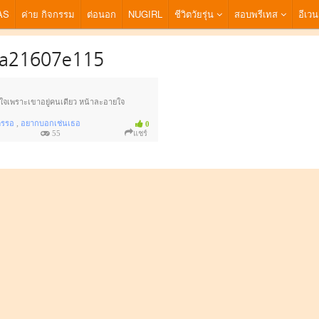
AS
ค่าย กิจกรรม
ต่อนอก
NUGIRL
ชีวิตวัยรุ่น
สอบพรีเทส
อีเวน
6a21607e115
ยใจเพราะเขาอยู่คนเดียว หน้าละอายใจ
,
ครรอ
อยากบอกเช่นเธอ
0
55
แชร์