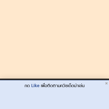
Dek-D.com ใช้คุกกี้เพื่อพัฒนาประสบการณ์ของ
กด
Like
เพื่อติดตามควิซเด็ดน่าเล่น
ยอมรับ
ผู้ใช้ให้ดียิ่งขึ้น
เรียนรู้เพิ่มเติมที่นี่