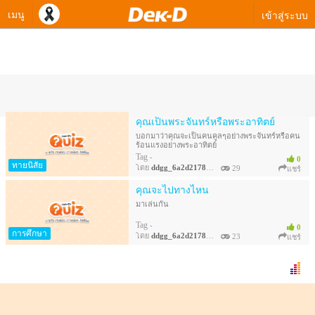
เมนู
เข้าสู่ระบบ
ควิซทางเลือกของ ddgg_6a2d217841a
คุณเป็นพระจันทร์หรือพระอาทิตย์
บอกมาว่าคุณจะเป็นคนคูลๆอย่างพระจันทร์หรือคน
ร้อนแรงอย่างพระอาทิตย์
Tag
-
0
ทายนิสัย
โดย
ddgg_6a2d217841a
29
แชร์
คุณจะไปทางไหน
มาเล่นกัน
Tag
-
0
การศึกษา
โดย
ddgg_6a2d217841a
23
แชร์