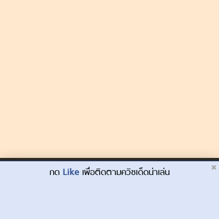
Dek-D.com ใช้คุกกี้เพื่อพัฒนาประสบการณ์ของ
กด
Like
เพื่อติดตามควิซเด็ดน่าเล่น
ยอมรับ
ผู้ใช้ให้ดียิ่งขึ้น
เรียนรู้เพิ่มเติมที่นี่