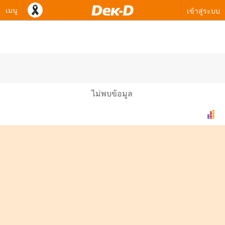
เมนู
เข้าสู่ระบบ
ควิซทางเลือกของ ddgg_6a47863bdc9
ไม่พบข้อมูล