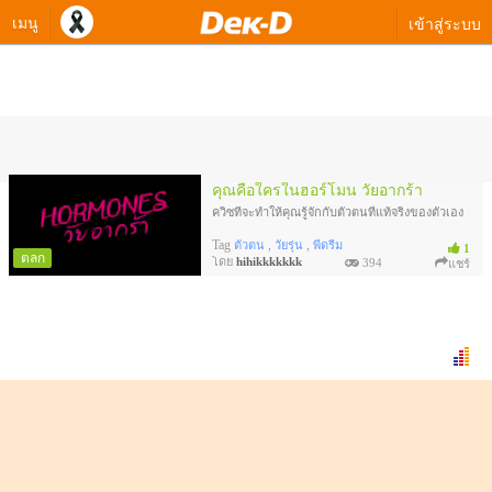
เมนู
เข้าสู่ระบบ
ควิซทดสอบของ hihikkkkkkk
คุณคือใครในฮอร์โมน วัยอากร้า
ควิซที่จะทำให้คุณรู้จักกับตัวตนที่แท้จริงของตัวเอง
Tag
,
,
ตัวตน
วัยรุ่น
พี่ดรีม
1
ตลก
โดย
hihikkkkkkk
394
แชร์