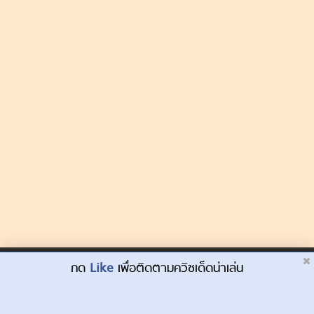
Dek-D.com ใช้คุกกี้เพื่อพัฒนาประสบการณ์ของ
กด
Like
เพื่อติดตามควิซเด็ดน่าเล่น
ยอมรับ
ผู้ใช้ให้ดียิ่งขึ้น
เรียนรู้เพิ่มเติมที่นี่