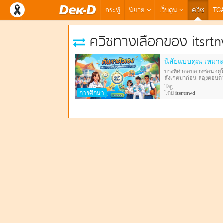
กระทู้
นิยาย
เว็บตูน
ควิซ
TC
ควิซทางเลือกของ itsrt
นิสัยแบบคุณ เหมา
บางทีคำตอบอาจซ่อนอยู่ใน
สังเกตมาก่อน ลองตอบตามค
ๆ” ของคุณกำลังชี้ไปที่
Tag
-
การศึกษา
โดย
itsrtnwd