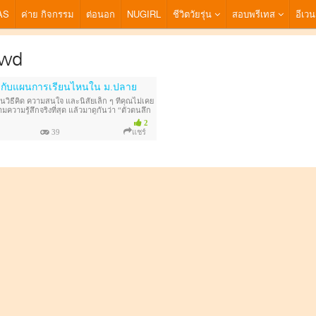
AS
ค่าย กิจกรรม
ต่อนอก
NUGIRL
ชีวิตวัยรุ่น
สอบพรีเทส
อีเวน
nwd
ะกับแผนการเรียนไหนใน ม.ปลาย
วิธีคิด ความสนใจ และนิสัยเล็ก ๆ ที่คุณไม่เคย
วามรู้สึกจริงที่สุด แล้วมาดูกันว่า “ตัวตนลึก
แผนการเรียนไหน
2
39
แชร์