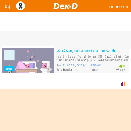
เมนู
เข้าสู่ระบบ
ควิซทางเลือกของ jessika
เมื่อฉันอยู่ในโลกการ์ตูน the world
เอ่อ อืม อือออ เวียนหัวจัง เห้ย!!!!!! นั่นมันอไรกันเนี่ย
นี่ฉันเข้ามาอยู่ใน การ์ตูนthe world คน4ภาคหรอเนี่ย
Tag
,
,
คน4ภาค
การ์ตู น
ตัวละคร
0
ตลก
โดย
jessika
81
แชร์