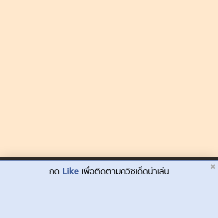
Dek-D.com ใช้คุกกี้เพื่อพัฒนาประสบการณ์ของ
กด
Like
เพื่อติดตามควิซเด็ดน่าเล่น
ยอมรับ
ผู้ใช้ให้ดียิ่งขึ้น
เรียนรู้เพิ่มเติมที่นี่