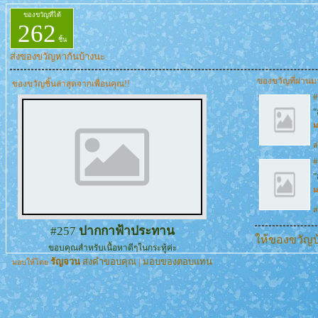
ของขวัญที่ได้
262
ชิ้น
ส่งของขวัญหากันบ้างนะ
ของขวัญที่ผ่านม
ของขวัญชิ้นล่าสุดจากเพื่อนคุณ!!
"
ม
ส
"
ม
ส
#257
ปากกาฟ้าประทาน
ให้ของขวัญบ
ขอบคุณสำหรับเนื้อหาดีๆในกระทู้ค่ะ
รัญจวน
ส่งคำขอบคุณ
|
มอบของตอบแทน
มอบให้โดย