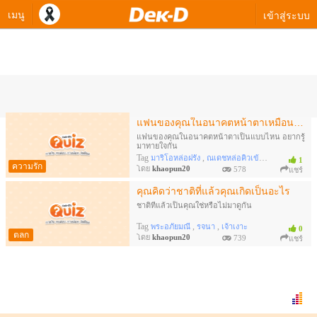
เมนู
เข้าสู่ระบบ
ควิซทายใจของ khaopun20
แฟนของคุณในอนาคตหน้าตาเหมือนดาราท่านไหน
แฟนของคุณในอนาคตหน้าตาเป็นแบบไหน อยากรู้
มาทายใจกัน
Tag
,
,
มาริโอหล่อฝรั่ง
ณเดชหล่อคิวเข้ม
ตง ตงหล่อขาวต
1
ความรัก
โดย
khaopun20
578
แชร์
คุณคิดว่าชาติที่แล้วคุณเกิดเป็นอะไร
ชาติที่แล้วเป็นคุณใช่หรือไม่มาดูกัน
Tag
,
,
พระอภัยมณี
รจนา
เจ้าเงาะ
0
ตลก
โดย
khaopun20
739
แชร์