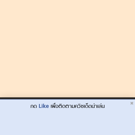
Dek-D.com ใช้คุกกี้เพื่อพัฒนาประสบการณ์ของ
กด
Like
เพื่อติดตามควิซเด็ดน่าเล่น
ยอมรับ
ผู้ใช้ให้ดียิ่งขึ้น
เรียนรู้เพิ่มเติมที่นี่