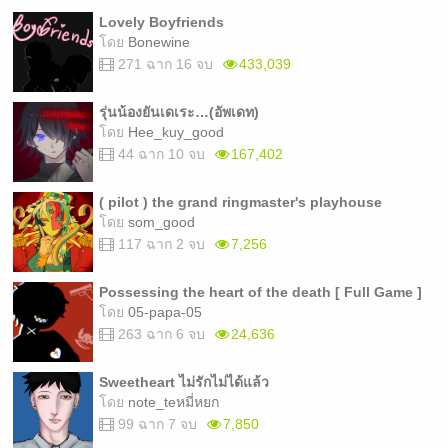
Lovely Boyfriends
โดย
Bonewine
271 ฉาก 16 จบ
433,039
รุ่นน้องยันเดเระ…(อัพเดท)
โดย
Hee_kuy_good
44 ฉาก 10 จบ
167,402
( pilot ) the grand ringmaster's playhouse
โดย
som_good
117 ฉาก 2 จบ
7,256
Possessing the heart of the death [ Full Game ]
โดย
05-papa-05
263 ฉาก 6 จบ
24,636
Sweetheart ไม่รักไม่ได้แล้ว
โดย
note_teหมี่หยก
99 ฉาก 7 จบ
7,850