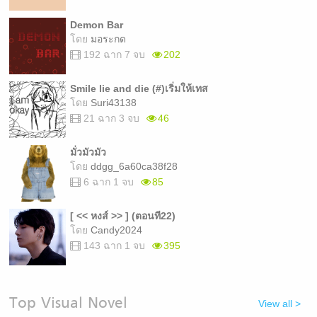
Demon Bar
โดย
มอระกด
192 ฉาก 7 จบ
202
Smile lie and die (#)เริ่มให้เทส
โดย
Suri43138
21 ฉาก 3 จบ
46
มั่วมัวมัว
โดย
ddgg_6a60ca38f28
6 ฉาก 1 จบ
85
[ << หงส์ >> ] (ตอนที22)
โดย
Candy2024
143 ฉาก 1 จบ
395
Top Visual Novel
View all >