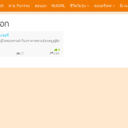
AS
ค่าย กิจกรรม
ต่อนอก
NUGIRL
ชีวิตวัยรุ่น
สอบพรีเทส
อีเวน
้อก
เจอร์
้ไม่ชอบซานต้าในปราสาทท่านอ้อกคธูลูผู้ยิ่ง
พิฟ ท่านปัญ ท่านอ้อก
0
27
แชร์