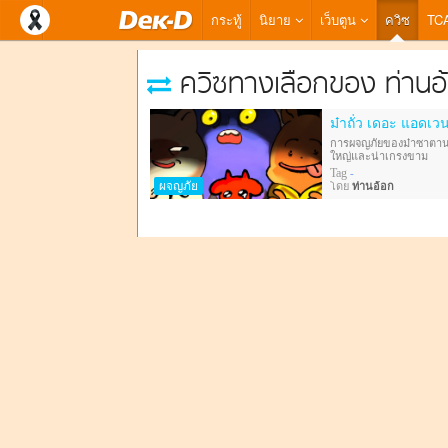
กระทู้
นิยาย
เว็บตูน
ควิซ
TC
ควิซทางเลือกของ ท่านอ
ม๋าถั่ว เดอะ แอดเวน
การผจญภัยของม๋าซาตานผู
ใหญ่และน่าเกรงขาม
อำนวยการสร้างโดย ท่านเ
Tag
-
ผจญภัย
โดย
ท่านอ้อก