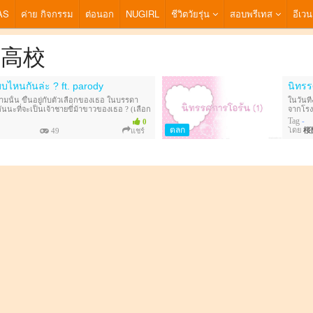
AS
ค่าย กิจกรรม
ต่อนอก
NUGIRL
ชีวิตวัยรุ่น
สอบพรีเทส
อีเวน
桜蘭高校
ไหนกันล่ะ ? ft. parody
นิทรร
มนั้น ขึ้นอยู่กับตัวเลือกของเธอ ในบรรดา
ในวันที
ันนะที่จะเป็นเจ้าชายขี่ม้าขาวของเธอ ? (เลือก
จากโรง
)
เสียง จ
Tag
-
0
ตลก
โดย
桜
49
แชร์