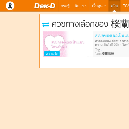
กระทู้
นิยาย
เว็บตูน
ควิซ
TC
ควิซทางเลือกของ 
สเปกของเธอเป็นแบบ
คำตอบหนึ่งเดียวของคำถา
ความเป็นไปได้ทั้ง 8 ใครก
ทีเดียวจบ ไม่ไหวแล้วพี่จ๋า
Tag
-
ความรัก
โดย
桜蘭高校