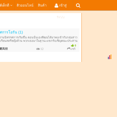
ต์เด็กดี
ติวออนไลน์
สินค้า
เข้าสู่
ระบบ
ศการโอรัน (1)
่งานนิทรรศการเริ่มขึ้น ตอนนั้นเองที่คุณได้มาพบเข้ากับกลุ่มสาว
เรียนสตรีหญิงล้วน พวกเธอมาในฐานะแขกรับเชิญคณะประสาน
ะเกิดอะไรขึ้นนับจากนี้ ให้เป็นหน้าที่ของใบไม้ที่ปลิดปลิว
0
蘭高校
12
แชร์