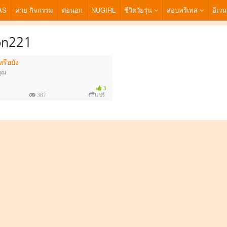
AS
ค่าย กิจกรรม
ต่อนอก
NUGIRL
ชีวิตวัยรุ่น
สอบพรีเทส
อีเวน
on221
หรือยัง
คุณ
3
387
แชร์