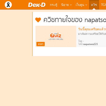
กระทู้
นิยาย
เว็บตูน
ควิซ
TC
ควิซทายใจของ napats
วันนี้คุณเครียดแล้ว
มาเพิ่มความเครียดให้กับ
Tag
-
ตลก
โดย
napatson221