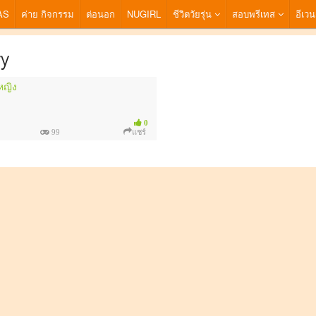
AS
ค่าย กิจกรรม
ต่อนอก
NUGIRL
ชีวิตวัยรุ่น
สอบพรีเทส
อีเวน
y
หญิง
0
99
แชร์