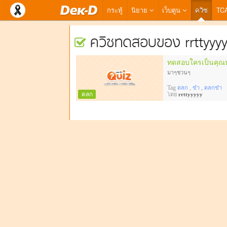
กระทู้
นิยาย
เว็บตูน
ควิซ
TC
ควิซทดสอบของ rrttyyyy
ทดสอบใครเป็นคุณ
มาๆชวนๆ
Tag
,
,
ตลก
ขำ
ตลกขำ
ตลก
โดย
rrttyyyyy