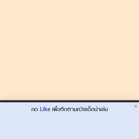
Dek-D.com ใช้คุกกี้เพื่อพัฒนาประสบการณ์ของ
กด
Like
เพื่อติดตามควิซเด็ดน่าเล่น
ยอมรับ
ผู้ใช้ให้ดียิ่งขึ้น
เรียนรู้เพิ่มเติมที่นี่