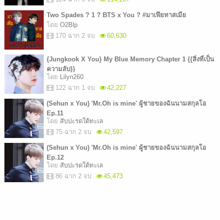
Two Spades ? 1 ? BTS x You ? #มาเฟียทาสเมีย
โดย
O2Blp
170 ฉาก 2 จบ
60,630
{Jungkook X You} My Blue Memory Chapter 1 {{สิ่งที่เป็น
ความลับ}}
โดย
Lilyn260
122 ฉาก 1 จบ
42,227
(Sehun x You) 'Mr.Oh is mine' ผู้ชายของฉันนามสกุลโอ
Ep.11
โดย
สับปะรดใต้ทะเล
75 ฉาก 2 จบ
42,597
(Sehun x You) 'Mr.Oh is mine' ผู้ชายของฉันนามสกุลโอ
Ep.12
โดย
สับปะรดใต้ทะเล
86 ฉาก 2 จบ
45,473