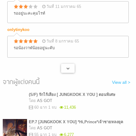
วันที่ 11 มกราคม 65
รออยู่นะคะคุมไรท์
onlytinykoo
วันที่ 8 มกราคม 65
รอน้องวาฬน้อยอยู่นะคับ
จากผู้แต่งคนนี้
View all >
(S/F) รักไร้เสียง [ JUNGKOOK X YOU ] ตอนพิเศษ
โดย
AS GOT
60 ฉาก 1 จบ
11,436
EP.7 [JUNGKOOK X YOU] *Hi,Prince*เจ้าชายหลงยุค
โดย
AS GOT
55 ฉาก 1 จบ
6,277