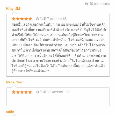
40
comments
Kitty_JM
วันที่ 7 เมษายน 65
ก่อนอื่นเลยรีดเดอร์คนนั้นที่มาเม้น อยากจะบอกว่านี่ไม่ใช่งานหลัก
ของไรท์เค้านี่แค่งานอดิเรกที่ทำด้วยใจรัก และที่สำคัญไม่ได้ตังค์ค่ะ
ทำฟรีเพื่อให้แกได้อ่านเลย เราอ่านเม้นแล้วรู้สึกตะหงิดมากเพราะ
เราเองก็เป็นไรท์เตอร์เช่นกันเข้าใจหัวอกไรท์เตอร์ดี ก่อนคุณจะมา
เม้นแบบนั้นคุณต้องให้เวลาเค้าด้วยนะคะเพราะเค้าก็ไม่ได้ว่างมาก
ขนาดนั้น การที่เจียดเวลามาแต่ฟิคได้สักเรื่องได้นี่ถือว่าไรท์แบ่ง
เวลาได้ดีมากๆ เราเป็นรีดเดอร์ที่ดีก็ต้องให้กำลังเค้ามากๆและเฝ้ารอ
ค่ะ สักแต่ว่าจะเร่งตามใจอยากอย่างเดียวก็ไม่ไหวเด้อออ ส่วนคุณ
ไรท์เองก็สู้ๆนะคะไม่ต้องไปใส่ใจกับเม้นแบบนั้นมาก แค่เราทำแล้ว
รู้สึกสบายใจก็พอแล้วค่ะ^^
Nana_You
วันที่ 17 มกราคม 65
sofin