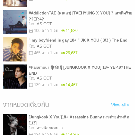
#AddictionTAE (คนเลว) [TAEHYUNG X YOU] ? เสพติดร้าย
??EP.4?
โดย
AS GOT
100 ฉาก 1 จบ
11,820
" my boyfriend is gay 18+ " JK X YOU ( 3/3 ) The End
โดย
AS GOT
465 ฉาก 1 จบ
26,687
#Paramour ชู้เล่นชู้ [JUNGKOOK X YOU] 18+ ?EP.9?THE
END
โดย
AS GOT
139 ฉาก 1 จบ
14,467
จากหมวดเดียวกัน
View all >
[Jungkook X You]18+ Assassins Bunny กระต่ายอำมหิต
[1/3]
โดย
สาวน้อยผมยาว
124 ฉาก 5 จบ
114,207