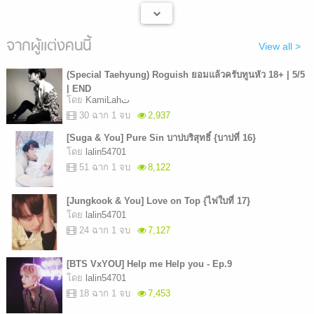
จากผู้แต่งคนนี้
View all >
(Special Taehyung) Roguish ยอมแล้วครับทูนหัว 18+ | 5/5
| END
โดย
KamiLahت
30 ฉาก 1 จบ
2,937
[Suga & You] Pure Sin บาปบริสุทธิ์ {บาปที่ 16}
โดย
lalin54701
51 ฉาก 1 จบ
8,122
[Jungkook & You] Love on Top {ไพ่ใบที่ 17}
โดย
lalin54701
24 ฉาก 1 จบ
7,127
[BTS VxYOU] Help me Help you - Ep.9
โดย
lalin54701
18 ฉาก 1 จบ
7,453