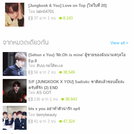
[Jungkook & You] Love on Top {ไพ่ใบที่ 20}
โดย
lalin54701
37 ฉาก 1 จบ
8,143
จากหมวดเดียวกัน
View all >
(Sehun x You) 'Mr.Oh is mine' ผู้ชายของฉันนามสกุลโอ
Ep.8
โดย
สับปะรดใต้ทะเล
56 ฉาก 2 จบ
38,549
S/F [JUNGKOOK X YOU] Sadistic ซาดิสแล้วชอบมั้ยล่ะ
ครับที่รัก (2) END
โดย
AS GOT
136 ฉาก 1 จบ
38,843
bts x you อย่าทำตัวน่ารัก ep4
โดย
berrybeauty
41 ฉาก 2 จบ
47,324