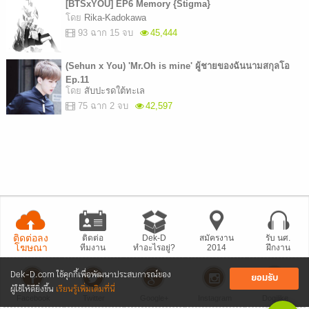
[BTSxYOU] EP6 Memory {Stigma}
โดย
Rika-Kadokawa
93 ฉาก 15 จบ
45,444
(Sehun x You) 'Mr.Oh is mine' ผู้ชายของฉันนามสกุลโอ
Ep.11
โดย
สับปะรดใต้ทะเล
75 ฉาก 2 จบ
42,597
ติดต่อลง
ติดต่อ
Dek-D
สมัครงาน
รับ นศ.
โฆษณา
ทีมงาน
ทำอะไรอยู่?
2014
ฝึกงาน
Dek-D.com ใช้คุกกี้เพื่อพัฒนาประสบการณ์ของ
ยอมรับ
ผู้ใช้ให้ดียิ่งขึ้น
เรียนรู้เพิ่มเติมที่นี่
Facebook
Twitter
Google+
Instagram
Dogilike