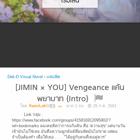
เริ่มเล่น
Dek-D Visual Novel
›
แฟนฟิค
[JIMIN × YOU] Vengeance แค้น
พยาบาท {Intro}
โดย
KamiLahت
50 ฉาก 1 จบ
25 ก.ค. 2561
Link กลุ่ม :
https://www.facebook.com/groups/415816912095902/?
ref=bookmarks ผมเคยคิดว่าการแก้แค้น คือ 'ความสุข' แต่นานวัน
เข้ามันไม่ใช่เลย มันคือความผูกพันธ์ที่ผมตัดมันไม่ขาด แต่ผม
จำเป็นต้องทำ เพื่อให้เธอ .. . . "ได้อยู่กับคนที่เธอคู่ควร"