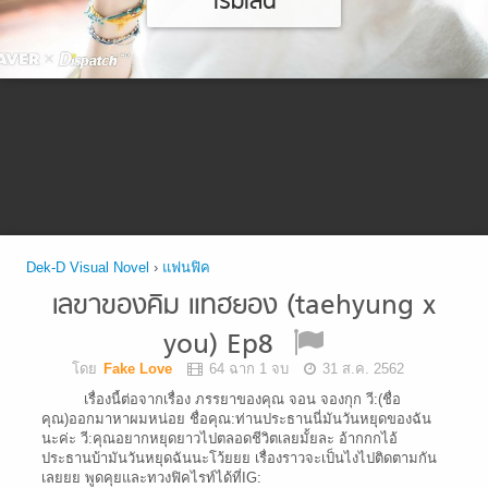
เริ่มเล่น
Dek-D Visual Novel
›
แฟนฟิค
เลขาของคิม แทฮยอง (taehyung x
you) Ep8
โดย
Fake Love
64 ฉาก 1 จบ
31 ส.ค. 2562
เรื่องนี้ต่อจากเรื่อง ภรรยาของคุณ จอน จองกุก วี:(ชื่อ
คุณ)ออกมาหาผมหน่อย ชื่อคุณ:ท่านประธานนี่มันวันหยุดของฉัน
นะค่ะ วี:คุณอยากหยุดยาวไปตลอดชีวิตเลยมั้ยละ อ้ากกกไอ้
ประธานบ้ามันวันหยุดฉันนะโว้ยยย เรื่องราวจะเป็นไงไปติดตามกัน
เลยยย พูดคุยและทวงฟิคไรท์ได้ที่IG: