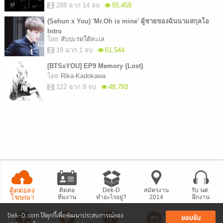
288 ฉาก 14 จบ
55,459
(Sehun x You) 'Mr.Oh is mine' ผู้ชายของฉันนามสกุลโอ
Intro
โดย
สับปะรดใต้ทะเล
18 ฉาก 1 จบ
61,544
[BTSxYOU] EP9 Memory {Lost}
โดย
Rika-Kadokawa
122 ฉาก 9 จบ
48,793
ติดต่อลง
ติดต่อ
Dek-D
สมัครงาน
รับ นศ.
โฆษณา
ทีมงาน
ทำอะไรอยู่?
2014
ฝึกงาน
Dek-D.com ใช้คุกกี้เพื่อพัฒนาประสบการณ์ของ
ยอมรับ