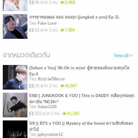
66 ฉาก 1 จบ
5,969
ภรรยาของคุณ จอน จองกุก (jungkok x you) Ep 11
โดย
Fake Love
53 ฉาก 1 จบ
7,994
จากหมวดเดียวกัน
View all >
(Sehun x You) 'Mr.Oh is mine' ผู้ชายของฉันนามสกุลโอ
Ep.4
โดย
สับปะรดใต้ทะเล
15 ฉาก 2 จบ
42,847
END [ JUNGKOOK & YOU ] This is DADDY #เฮียกุกพ่อทุก
สภาบัน *NC18+*
โดย
Satan1326
322 ฉาก 2 จบ
41,183
5/8 || BTS x YOU || Mystery of the forest ความลึกลับของ
ป่าไม้
โดย
ppkymaster12