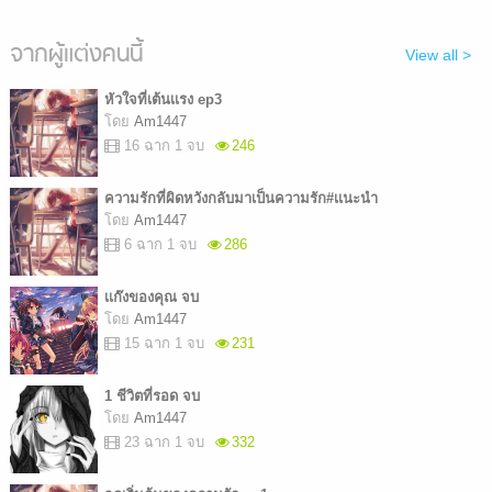
จากผู้แต่งคนนี้
View all >
หัวใจที่เต้นเเรง ep3
โดย
Am1447
16 ฉาก 1 จบ
246
ความรักที่ผิดหวังกลับมาเป็นความรัก#เเนะนำ
โดย
Am1447
6 ฉาก 1 จบ
286
เเก๊งของคุณ จบ
โดย
Am1447
15 ฉาก 1 จบ
231
1 ชีวิตที่รอด จบ
โดย
Am1447
23 ฉาก 1 จบ
332