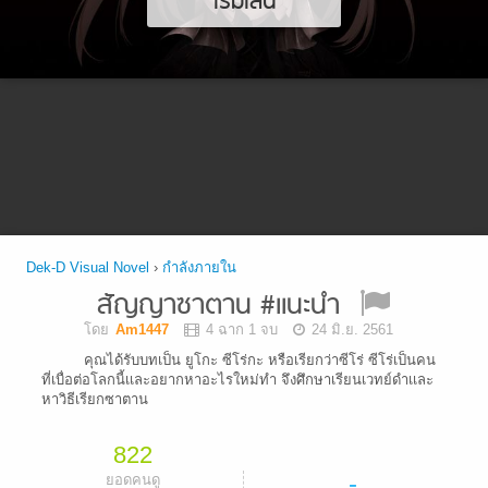
เริ่มเล่น
Dek-D Visual Novel
›
กำลังภายใน
สัญญาซาตาน #เเนะนำ
โดย
Am1447
4 ฉาก 1 จบ
24 มิ.ย. 2561
คุณได้รับบทเป็น ยูโกะ ซีโร่กะ หรือเรียกว่าซีโร่ ซีโร่เป็นคน
ที่เบื่อต่อโลกนี้เเละอยากหาอะไรใหม่ทำ จึงศึกษาเรียนเวทย์ดำเเละ
หาวิธีเรียกซาตาน
822
-
ยอดคนดู