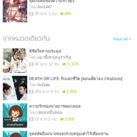
จุดเริ่มต้นของความรัก ep1
โดย
Am1447
39 ฉาก 1 จบ
489
จากหมวดเดียวกัน
View all >
พิชิตใจท่านประมุข
โดย
แมวขี้เซา(หนูร่าเริง)
46 ฉาก 12 จบ
11,678
DEATH OR LIFE รักแลกชีวิต [ตอนเดียวจบ //จบ2แบบ]
โดย
AnDale
284 ฉาก 4 จบ
2,859
ความรักของนางมารดอกเหมย
โดย
เหมยหมื่นหอม
15 ฉาก 2 จบ
3,560
ยุทธหัตถีแม่นางหอยปราบหนุ่มเต่าไร้เทียมทาน