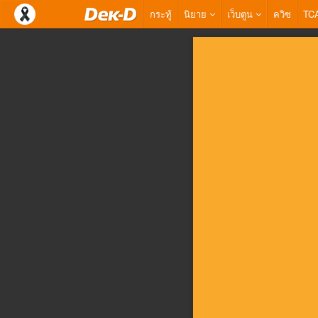
กระทู้
นิยาย
เว็บตูน
ควิซ
TC