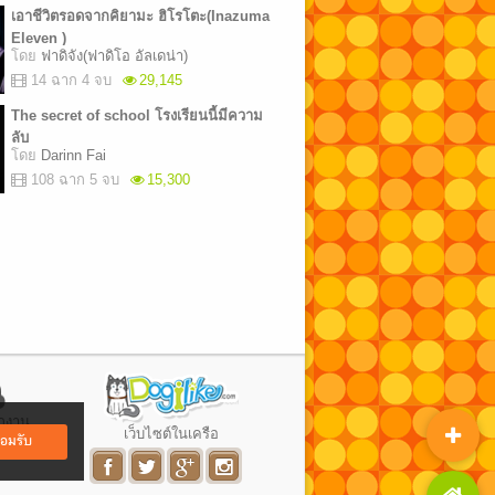
เอาชีวิตรอดจากคิยามะ ฮิโรโตะ(Inazuma
Eleven )
โดย
ฟาดิจัง(ฟาดิโอ อัลเดน่า)
14 ฉาก 4 จบ
29,145
The secret of school โรงเรียนนี้มีความ
ลับ
โดย
Darinn Fai
108 ฉาก 5 จบ
15,300
ึกงาน
เว็บไซต์ในเครือ
อมรับ