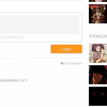
จากหมวด
ะโหวตหรือไม่ก็ได้
Login
0
comments
เม้นท์แรกยังว่าง !!