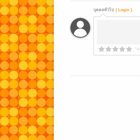
บุคคลทั่วไป
( Login )
*จ