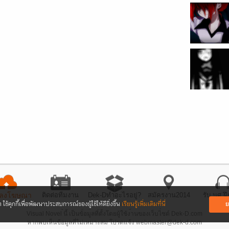
อลง
โฆษณา
ติดต่อ
ทีมงาน
Dek-D
ทำอะไรอยู่?
สมัครงาน
2014
รับ นศ.
ฝ
ย
ใช้คุกกี้เพื่อพัฒนาประสบการณ์ของ
ผู้ใช้ให้ดียิ่งขึ้น
เรียนรู้เพิ่มเติมที่นี่
• แจ้งปัญหา
การใช้งาน
เว็บไซต์
• Dek-D เป็นข่าว
• เที่ยวออฟฟิศ Dek-D
Visual Novel นี้ เป็นข้อมูลที่ตั้งโดยผู้ใช้งานของเว็บไซต์ Dek-D.com
หากพบเห็นข้อมูลที่ไม่เหมาะสม โปรดแจ้ง webmaster@dek-d.com
Copyright © 1999 - 2026 by Dek-D Interactive Co.,Ltd.