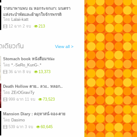
วาสนาพานพบ ณ หอกระจกเงา: มนตรา
แห่งระบำพัดและผ้าผูกใจจักรพรรดิ
โดย
Lalaii-katt
12 ฉาก 2 จบ
213
เดียวกัน
View all >
Stomach book หนังสือมรณะ
โดย
*.-SeRo_KunG-.*
36 ฉาก 8 จบ
13,373
Death Hollow ตาย.. ลวง.. หลอก..
โดย
ZErOGraviTy
999 ฉาก 11 จบ
73,523
Mansion Diary : คฤหาสน์-จอง-ตาย
โดย
Dasimo
539 ฉาก 3 จบ
60,645