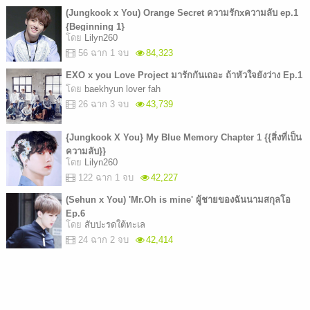
(Jungkook x You) Orange Secret ความรักxความลับ ep.1
{Beginning 1}
โดย
Lilyn260
56 ฉาก 1 จบ
84,323
EXO x you Love Project มารักกันเถอะ ถ้าหัวใจยังว่าง Ep.1
โดย
baekhyun lover fah
26 ฉาก 3 จบ
43,739
{Jungkook X You} My Blue Memory Chapter 1 {{สิ่งที่เป็น
ความลับ}}
โดย
Lilyn260
122 ฉาก 1 จบ
42,227
(Sehun x You) 'Mr.Oh is mine' ผู้ชายของฉันนามสกุลโอ
Ep.6
โดย
สับปะรดใต้ทะเล
24 ฉาก 2 จบ
42,414