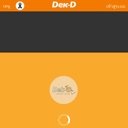
เมนู
เข้าสู่ระบบ