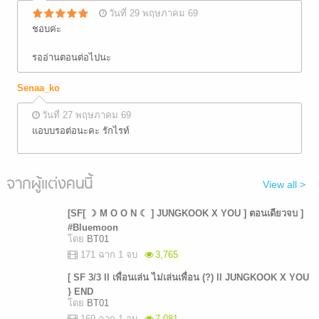
วันที่ 29 พฤษภาคม 69
ชอบค่ะ
รออ่านตอนต่อไปนะ
Senaa_ko
วันที่ 27 พฤษภาคม 69
แอบบรอต่อนะคะ รักไรท์
จากผู้แต่งคนนี้
View all >
[SF[ ☽ M O O N ☾ ] JUNGKOOK X YOU ] ตอนเดียวจบ ]
#Bluemoon
โดย
BT01
171 ฉาก 1 จบ
3,765
[ SF 3/3 ll เพื่อนเล่น ไม่เล่นเพื่อน (?) ll JUNGKOOK X YOU
} END
โดย
BT01
169 ฉาก 1 จบ
7,081